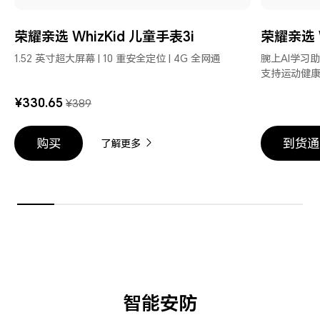
荣耀亲选 WhizKid 儿童手表3i
荣耀亲选 
1.52 英寸超大屏幕 | 10 重安全定位 | 4G 全网通
腕上AI学习助
支持运动健
¥330.65
¥389
购买
到货通
了解更多
智能安防