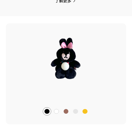
了解更多
黑
棕
黑
黄
白
色
色
白
色
色