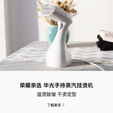
荣耀亲选 华光手持蒸汽挂烫机
温烫除皱 干烫定型
了解更多