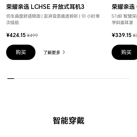
荣耀亲选 LCHSE 开放式耳机3
荣耀亲选 
选
选
LCHSE
LCHSE
仿生曲度舒适稳固 | 澎湃音质通透聆听 | 10 小时单
57dB 智慧深
开
开
次续航
学斜面耳罩
放
放
¥424.15
¥339.15
¥499
¥
式
式
耳
耳
机
机
购买
购买
了解更多
3
3
智能穿戴