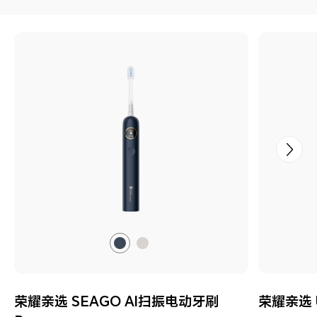
荣
荣
耀
耀
亲
亲
荣耀亲选 SEAGO AI扫振电动牙刷
荣耀亲选 
选
选