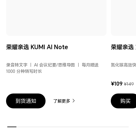
荣耀亲选 KUMI AI Note
荣耀亲选 
录音转文字 丨 AI 会议纪要/思维导图 丨 每月赠送
氮化镓高效快充
1000 分种转写时长
¥109
¥149
到货通知
购买
了解更多