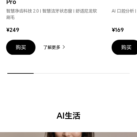
Pro
SEAGO
SEAGO
AI
AI
智慧净齿科技 2.0 | 智慧洁牙状态窗 | 舒适尼龙软
AI 口腔分析 
扫
扫
刷毛
振
振
¥249
¥169
电
电
动
动
牙
牙
购买
购买
了解更多
刷
刷
Pro
Pro
AI生活