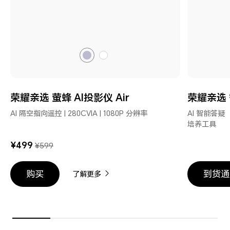
荣
荣
耀
耀
亲
亲
荣耀亲选 萤蜂 AI投影仪 Air
荣耀亲选 
选
选
萤
萤
AI 隔空指向遥控 | 280CVIA | 1080P 分辨率
AI 智能答疑
蜂
蜂
培养工具
AI
AI
¥499
¥599
投
投
影
影
仪
仪
购买
到货通
了解更多
Air
Air