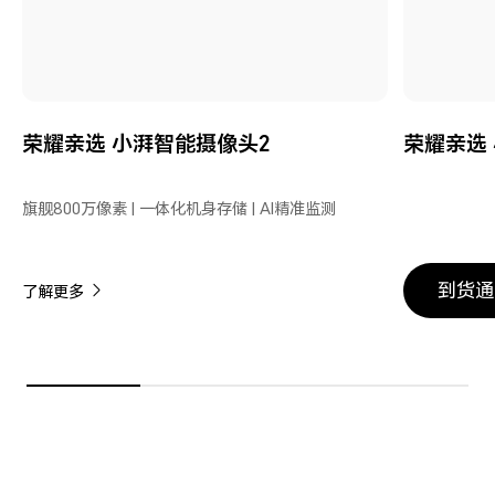
荣耀亲选 小湃智能摄像头2
荣耀亲选
旗舰800万像素 | 一体化机身存储 | AI精准监测
到货通
了解更多