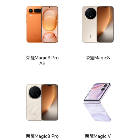
荣耀Magic8 Pro
荣耀Magic8
Air
荣耀Magic8 Pro
荣耀Magic V