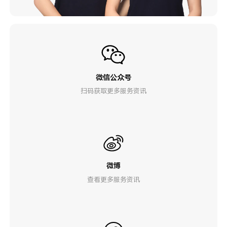
微信公众号
扫码获取更多服务资讯
微博
查看更多服务资讯