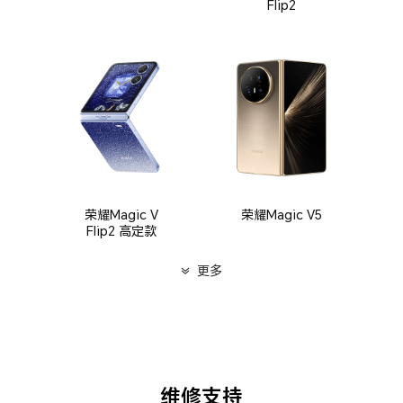
Flip2
荣耀Magic V
荣耀Magic V5
Flip2 高定款
更多
维修支持