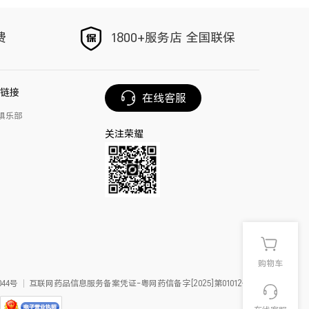
以旧换新
手写笔
费
1800+服务店 全国联保
荣耀Magic V6
链接
在线客服
俱乐部
关注荣耀
购物车
44号
互联网药品信息服务备案凭证-粤网药信备字[2025]第01012号