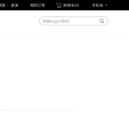
荣耀Magic V6
注册
登录
我的订单
购物车(
0
)
手机端
荣耀600系列
荣耀Magic8系列
荣耀X70
荣耀Play10T
荣耀Magic V Flip2
荣耀手表5 Pro
荣耀WIN游戏本
荣耀MagicBook Pro 14 2026
荣耀平板20
手机
笔记本
平板
手表
手环