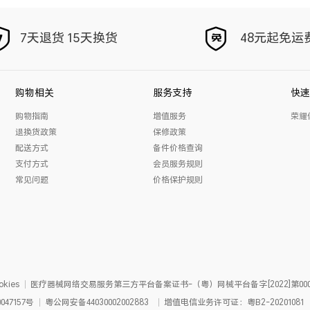
7天退货 15天换货
48元起免运
购物相关
服务支持
快速
购物指南
增值服务
荣耀
退换货政策
保修政策
配送方式
备件价格查询
支付方式
会员服务规则
常见问题
价格保护规则
kies
医疗器械网络交易服务第三方平台备案证书-（粤）网械平台备字[2022]第000
047157号
粤公网安备
44030002002883
增值电信业务许可证：粤B2-20201081