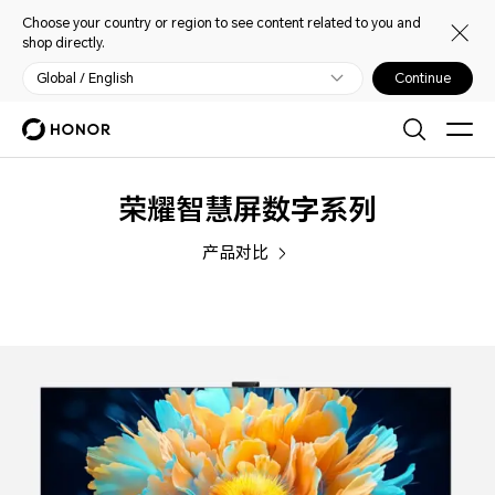
Choose your country or region to see content related to you and
shop directly.
Global / English
Continue
智
荣耀智慧屏数字系列
慧
产品对比
屏