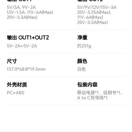
5V/3A, 9V⎓2A
5V/9V/12V/15V⎓3A
12V⎓1.5A, 11V⎓6A(Max)
20V⎓3.25A(Max),
20V⎓3.3A(Max)
11V⎓6A(Max)
20V⎓3.3A(Max)
输出 OUT1+OUT2
净重
5V⎓2A+5V⎓2A
约251g
尺寸
颜色
137.0*68.8*19.5mm
白色
外壳材质
包装内容
PC+ABS
移动电源*1，说明书*1，
A to C充电线*1