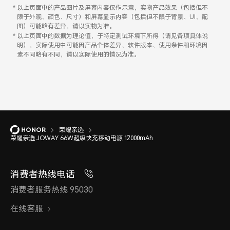
以上页面中的产品图片及屏幕内容仅作示意，实物产品效果（包括但不
限于外观、颜色、尺寸）和屏幕显示内容（包括但不限于背景、UI、配
图）可能略有差异，请以实物为准。
以上页面中的数据为理论值，于特定测试环境下所得（请见各项具体说
明），实际使用中可能因产品个体差异、软件版本、使用条件和环境因
素不同略有不同，请以实际使用的情况为准。
荣耀亲选
荣耀亲选 JOWAY 66W超级快充移动电源 12000mAh
消费者热线电话
消费者服务热线 95030
在线客服