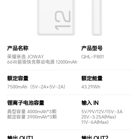
产品名称
产品型号
荣耀亲选 JOWAY
QHL-PB01
66W超级快充移动电源 12000mAh
额定容量
额定能量
7500mAh（5V⎓2A+5V⎓2A）
43.29Wh
锂离子电池容量
输入 IN
典型容量 4000mAh*3颗
5V/9V/12V/15V⎓3A
额定容量 3900mAh*3颗
20V⎓3.25A(Max)
11V⎓6A(Max)
输出 OUT1
输出 OUT2