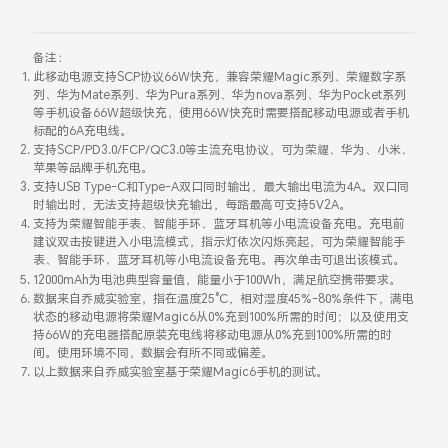
备注：
此移动电源支持SCP协议66W快充，兼容荣耀Magic系列、荣耀数字系
列、华为Mate系列、华为Pura系列、华为nova系列、华为Pocket系列
等手机设备66W超级快充，使用66W快充时需要搭配移动电源或者手机
标配的6A充电线。
支持SCP/PD3.0/FCP/QC3.0等主流充电协议，可为荣耀、华为、小米、
苹果等品牌手机充电。
支持USB Type-C和Type-A双口同时输出，最大输出电流为4A。双口同
时输出时，无法支持超级快充输出，每路最高可支持5V2A。
支持为荣耀智能手表、智能手环、蓝牙耳机等小电流设备充电。充电前
建议双击按键进入小电流模式，指示灯依次闪烁亮起，可为荣耀智能手
表、智能手环、蓝牙耳机等小电流设备充电。再次单击可退出该模式。
12000mAh为电池典型容量值，能量小于100Wh，满足航空携带要求。
数据来自乔威实验室，指在温度25°C，相对湿度45%-80%条件下，满电
状态的移动电源将荣耀Magic6从0%充到100%所需的时间；以及使用支
持66W的充电器搭配原装充电线将移动电源从0%充到100%所需的时
间。使用环境不同，数据会有所不同或偏差。
以上数据来自乔威实验室基于荣耀Magic6手机的测试。