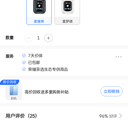
星耀黑
星梦银
数量
7天价保
服务
已包邮
荣耀亲选生态专供商品
高价回收
立即换钱
高价回收送多重购新补贴
旧机
用户评价
（25）
96%
好评