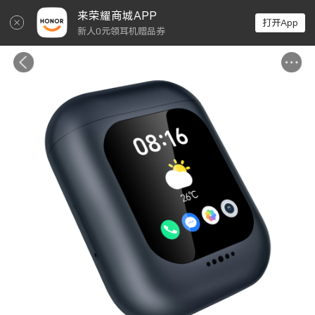
↵
来荣耀商城APP
打开App
新人0元领耳机赠品券