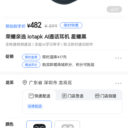
6
/
11
482
全网通视频通话 | 全能AI学习帮手 | 独立即时通讯软件
限时特惠
¥
¥ 899
预估到手价
荣耀亲选 iotapk AI通话耳机 星耀黑
全网通视频通话 | 全能AI学习帮手 | 独立即时通讯软件
促销
限时直降417元
限时直降
购买即赠商城积分，积分可抵现
赠送积分
广东省 深圳市 龙岗区
送至
快递配送
门店急送
门店自提
标准配送
颜色