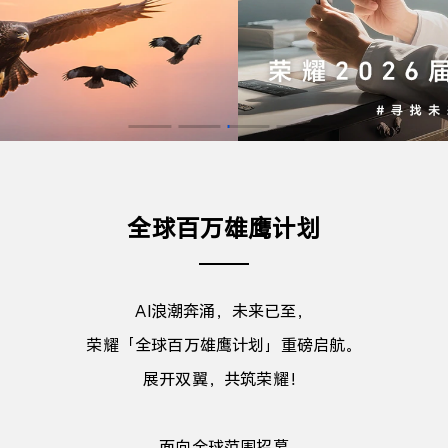
全球百万雄鹰计划
AI浪潮奔涌，未来已至，
荣耀「全球百万雄鹰计划」重磅启航。
展开双翼，共筑荣耀！
面向全球范围招募