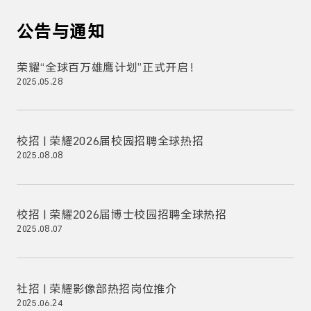
公告与通知
荣耀“全球百万雄鹰计划”正式开启！
2025.05.28
校招 | 荣耀2026届校园招聘全球热招
2025.08.08
校招 | 荣耀2026届博士校园招聘全球热招
2025.08.07
社招 | 荣耀影像部热招岗位推介
2025.06.24