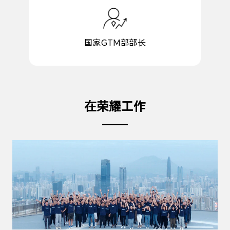
国家GTM部部长
在荣耀工作