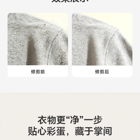
修剪前
修剪后
衣物更“净”一步
贴心彩蛋，藏于掌间