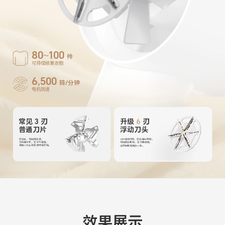
80~100
件
可持续修复衣物
6,500
转/分钟
电机转速
常见 3 刃
升级
6
刃
普通刀片
浮动刀头
效率满，切割频率低，
6 叶精钢刀刃，效率提升两倍。
刀片易卡死，去球不彻底，
切割频率更快，去球更彻底，
易卷入线头导致损坏伤衣物。
让衣物更加焕然一新。
效果展示