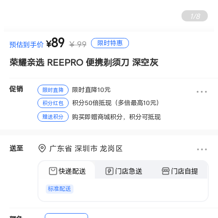
1
/
8
89
限时特惠
¥
¥ 99
预估到手价
荣耀亲选 REEPRO 便携剃须刀 深空灰
促销
限时直降10元
限时直降
积分50倍抵现（多倍最高10元）
积分红包
购买即赠商城积分，积分可抵现
赠送积分
广东省 深圳市 龙岗区
送至
快递配送
门店急送
门店自提
标准配送