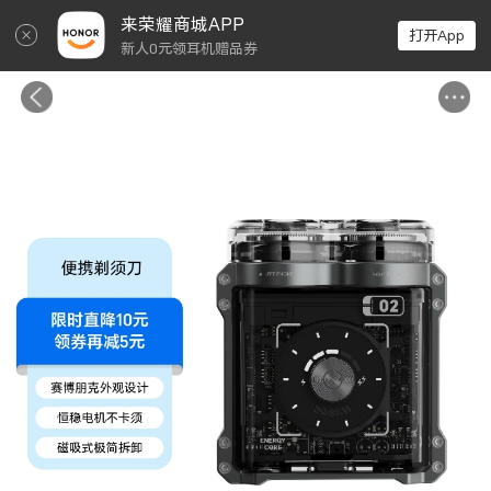
↵
来荣耀商城APP
打开App
新人0元领耳机赠品券