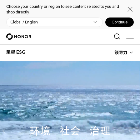
Choose your country or region to see content related to you and
shop directly.
Global / English
Continue
荣耀 ESG
领导力
环境 社会 治理