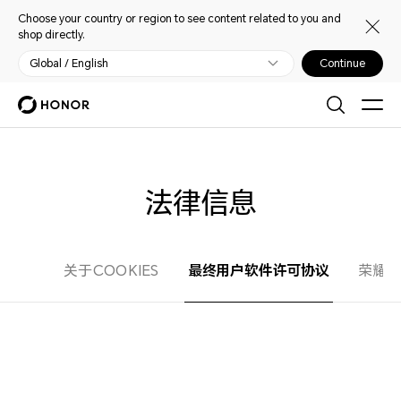
Choose your country or region to see content related to you and
shop directly.
Global / English
Continue
法律信息
最终用户软件许可协议
关于COOKIES
荣耀