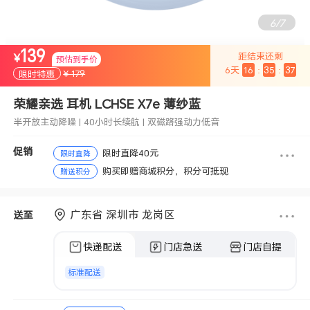
6
/
7
139
距结束还剩
¥
半开放主动降噪 | 40小时长续航 | 双磁路强动力低音
预估到手价
6
天
16
:
35
:
36
¥ 179
限时特惠
荣耀亲选 耳机 LCHSE X7e 薄纱蓝
半开放主动降噪 | 40小时长续航 | 双磁路强动力低音
促销
限时直降40元
限时直降
购买即赠商城积分，积分可抵现
赠送积分
广东省 深圳市 龙岗区
送至
快递配送
门店急送
门店自提
标准配送