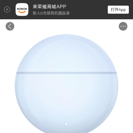
↵
来荣耀商城APP
打开App
新人0元领耳机赠品券