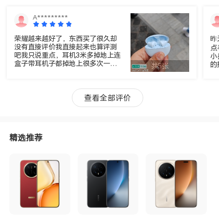
A*********
荣耀越来越好了，东西买了很久却
昨
没有直接评价我直接起来也算评测
点
吧我只说重点，耳机3米多掉地上连
小
盒子带耳机子都掉地上很多次一点
的
共5张
痕迹破损，损坏音质一点都没有还
o
一次去钓鱼掉脚前边水坑里了找半
多
天上来一点问题没有继续使用。太
拿
神奇了。最后说颜值很不错干干净
查看全部评价
等
净，高大尚。我总结从售后服务线
下商店到客服到我自己真是体会使
用我给打9.99分必须十五星好评加
三连赞。以后如果有需要的话我还
精选推荐
会选择荣耀手机，耳机以及其他荣
耀的产品我很开心选择荣耀等我回
购吧小荣一路走好走高走出风采走
出姿态不要让我这个你后圈的粉丝
失望哦，加油加油。。。