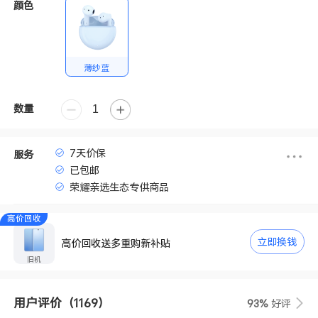
颜色
薄纱蓝
数量
7天价保
服务
已包邮
荣耀亲选生态专供商品
高价回收
立即换钱
高价回收送多重购新补贴
旧机
用户评价
（1169）
93%
好评