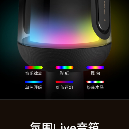
音乐律动
彩 虹
舞 台
单色呼吸
红蓝迷幻
旋转木马
氛围Live音箱