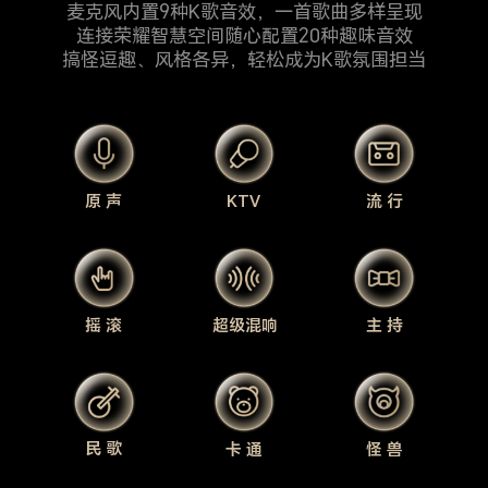
麦克风内置9种K歌音效，一首歌曲多样呈现
连接荣耀智慧空间随心配置20种趣味音效
搞怪逗趣、风格各异，轻松成为K歌氛围担当
原 声
KTV
流 行
摇 滚
超级混响
主 持
民 歌
卡 通
怪 兽