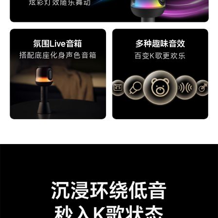
炫彩灯效随乐舞动
氛围Live音箱
多种趣味音效
搭配底座化身声色音箱
百变K歌更欢乐