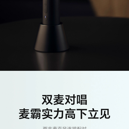
双麦对唱
麦霸实力高下立见
两支麦克风连接配对