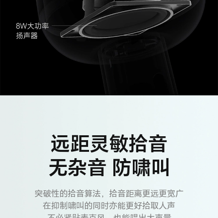
远距灵敏拾音
无杂音 防啸叫
突破性的拾音算法，拾音距离更远更宽广
在抑制啸叫的同时亦能更好拾取人声
不必紧贴麦克风，也能唱出大声量