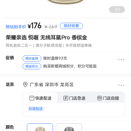
1
/
1
176
耳机鼠标二合一 | 准分子肤感涂层 | 半开放舒适降噪
限时特惠
¥
¥ 269
预估到手价
荣耀亲选 悦喔 无线耳鼠Pro 香槟金
耳机鼠标二合一 | 准分子肤感涂层 | 半开放舒适降噪
促销
限时直降93元
限时直降
购买即赠商城积分，积分可抵现
赠送积分
广东省 深圳市 龙岗区
送至
快递配送
门店急送
门店自提
标准配送
颜色