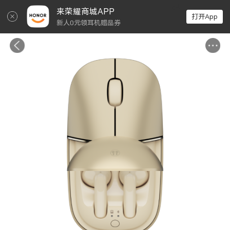
↵
来荣耀商城APP
打开App
新人0元领耳机赠品券