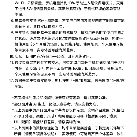
Wi-Fi，7 格音量，手机电量掉到 10% 手动进入超级省电模式，灭屏
下进行 5G 通话直到关机。实际数据可能由于测试环境的差异有所
不⁠同。
屏幕最高支持 90Hz 刷新率，不同应用界面及游戏画面下刷新率可能
略有不同，请以实际体验为⁠准。
三年持久流畅指基于荣耀老化测试模型，模拟用户长时间使用手机后
的状态，通过文件系统碎片化/文件数据库占用及应用负载，构建手
机使用到 36 个月后的场景。因网络环境、使用场景、个人使用习惯
等因素不同，实际体验可能有所差⁠异。
实际可使用内存/存储小于此值，因为系统占⁠用。
通过荣耀智慧运存扩展技术，可智能调用部分手机存储空间用于运行
内存，即 8GB 运行内存可至高扩展 16GB，因网络环境、使用场景、
个人使用习惯等因素不同，实际体验可能有所差⁠异。
数据来源于荣耀实验室，照片按照 4MB/张测算，音乐按照 10MB/首
测⁠算。
不同模式的照片和视频的像素可能有差异，请以实际为⁠准。
部分图片由 AI 生成，仅做示意参考，请以实物为⁠准。
以上页面中的产品图片及屏幕内容仅作示意，实物产品效果（包括但
不限于外观、颜色、尺寸）和屏幕显示内容（包括但不限于背景、
UI、配图）可能略有差异，请以实物为⁠准。
以上页面中的数据为理论值，均来自荣耀实验室，于特定测试环境下
所得（请见各项具体说明），实际使用中可能因产品个体差异、软件