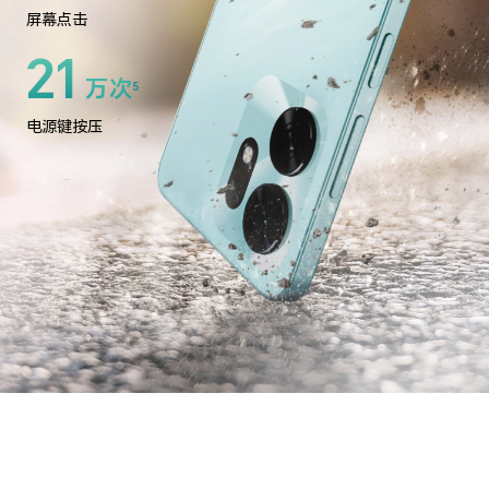
屏幕点击
21
万次
5
电源键按压