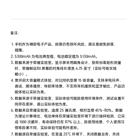
备注:
手机作为精密电子产品，跌落仍有损坏风险，请注意避免跌落、
碰⁠撞。
5300mAh 为电池典型值，电池额定值为 5130mAh。
数据来源于荣耀实验室。显示屏采用圆角设计，按照标准矩形测量
时，荣耀畅玩80 屏幕的对角线长度是 6.75 英寸（实际可视区域
略⁠小⁠）⁠。
需开启大音量模式体验，对比同机型第 15 级音量。支持来电铃声、
通话、媒体播放、导航等场景，不支持耳机播放和蓝牙输出，产品功
能体验以实际为⁠准。
数据来源于荣耀实验室，实际体验可能因使用环境条件，测试设置不
同存在差异，请以实际体验为⁠准。
数据来自荣耀实验室。温度 25 摄氏度，相对湿度 45%-80%。数据
为理论计算得出，电池单体在荣耀实验室环境下进行抽样检测，已完
成 1000 次循环，寿命保持仍在 87% 以上，因使用场景、个人使用习
惯等因素不同，实际体验可能有所差⁠异。
数据源自荣耀实验室。在室温 25℃ 环境下，关闭数据业务，关闭