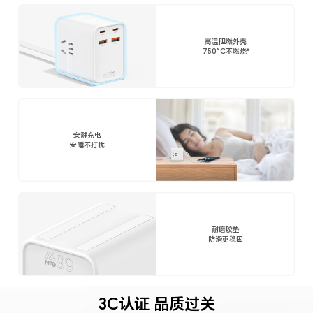
高温阻燃外壳
8
750°C不燃烧
安静充电
安睡不打扰
耐磨胶垫
防滑更稳固
3C认证 品质过关