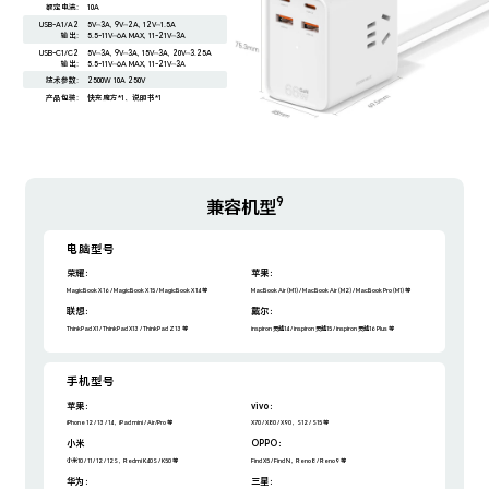
额定电流:
10A
USB-A1/A2
5V⎓3A, 9V⎓2A, 12V⎓1.5A
输出:
5.5-11V⎓6A MAX, 11-21V⎓3A
USB-C1/C2
5V⎓3A, 9V⎓3A, 15V⎓3A, 20V⎓3.25A
输出:
5.5-11V⎓6A MAX, 11-21V⎓3A
技术参数:
2500W 10A 250V
产品包装:
快充魔方*1、说明书*1
9
兼容机型
电脑型号
荣耀：
苹果：
MagicBook X 16 / MagicBook X 15 / MagicBook X 14 等
MacBook Air (M1) / MacBook Air (M2) / MacBook Pro (M1) 等
联想：
戴尔：
ThinkPad X1 / ThinkPad X13 / ThinkPad Z13 等
inspiron 灵越14 / inspiron 灵越15 / inspiron 灵越16 Plus 等
手机型号
苹果：
vivo：
iPhone 12 / 13 / 14，iPad mini / Air/Pro 等
X70 / X80 / X90，S12 / S15 等
小米
OPPO：
小米10 / 11 / 12 / 12S，Redmi K40S / K50 等
Find X5 / Find N，Reno8 / Reno9 等
华为：
三星：