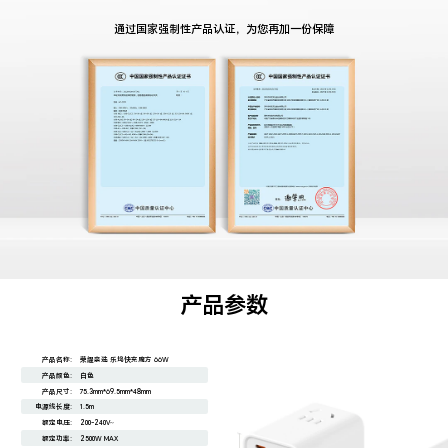
通过国家强制性产品认证，为您再加一份保障
产品参数
产品名称:
荣耀亲选 乐坞快充魔方 66W
产品颜色:
白色
产品尺寸:
75.3mm*69.5mm*48mm
电源线长度:
1.5m
额定电压:
200-240V~
额定功率:
2500W MAX