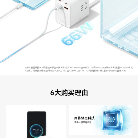
*首款荣耀授权SCP超级快充多合一快充插排,支持Max66W快充输出。任意一个USB口独立充电:荣耀Max66W输出
*三接口同时快充建议使用:USB-C1+C2+A1或A2充电,USB-A1+A2同时使用时则共享5V3A(15W)普通充电
6大购买理由
氮化镓黑科技
更小体积更高功率