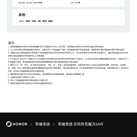
Mate50，nova10，P40 / P50 等
S21 / S22 等
其他
Switch、加湿器、充电宝、音箱、按摩器、筋膜枪
备注：
1. 使用荣耀原装6A充电线可体验荣耀私有SCP超级快充 MAX 66W充电，实际输出功率取决于被充电设备及充电线能力
2. 以上手机充电结果的数据测试条件为：在室内25°C环境温度下得出，测试数据来源于和宏实验室，但因客观环境改变数据会有所不同或差异
3. 荣耀Magic4使用普通65W充电器(不支持荣耀快充协议)30分钟充电可充至26%，66W快充魔方30分钟充电可充至87%，通过充电数据对比66W快
充魔方相当普通65W充电器3倍以上充电速度
4. MacBook Air (M2) /ThinkPad X13使用66W快充魔方60分钟充电分别可充至83%和80%，以上笔记本充电结果的数据测试条件为：在室内25°C
环境温度下得出，测试数据来源于和宏实验室但因客观环境改变数据会有所不同或差异
5. 兼容 SCP、PD、PPS、QC充电协议的手机、平板、PC、手表、耳机等设备充电，设备充电功率大小与其支持的充电策略（充电协议、功率限
制、线缆）有关。因被充电设备充电策略差异可能存在不兼容情况，请以实际情况为准。iOS系统兼容基于PD协议的设备，推荐使用USB-C 快充接口
充电，部分iOS设备需搭配自有快充规格线缆
6. 8重用电安全保护仅针对USB充电模块。其中静电测试满足国标四级、雷击测试满足国标二级
7. 儿童安全保护门仅限于AC插口
8. 750℃不燃烧数据来源于威凯检测技术有限公司
9. 兼容机型具体充电功率取决于被充电设备的取电能力
荣耀亲选
荣耀亲选 乐坞快充魔方66W