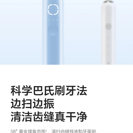
科学巴氏刷牙法
边扫边振
清洁齿缝真干净
38° 黄金摆角范围
，清扫齿缝残渣和牙菌斑，
4