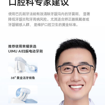
口腔科专家建议
使用巴氏刷牙法能有效清除牙龈沟内的牙菌斑，
显著
降低牙龈炎和牙周病风险。尤其适合矫正器佩戴者或
牙龈敏感人群，
是维护口腔卫生的黄金标准。
推荐使用荣耀亲选
UIMU AI扫振电动牙刷
38° 黄金洁牙倾角