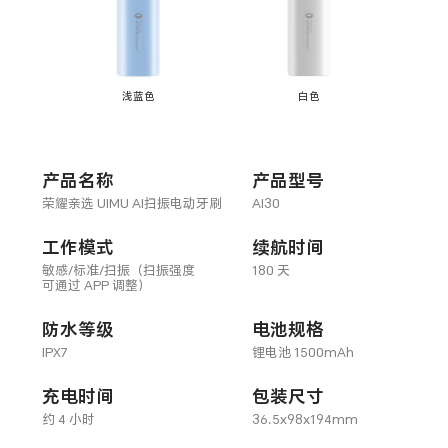
浅蓝色
白色
产品名称
产品型号
荣耀亲选 UIMU AI扫振电动牙刷
AI30
工作模式
续航时间
敏感/标准/扫振（扫振强度
180 天
可通过 APP 调整）
防水等级
电池规格
IPX7
锂电池 1500mAh
充电时间
包装尺寸
约 4 小时
36.5x98x194mm