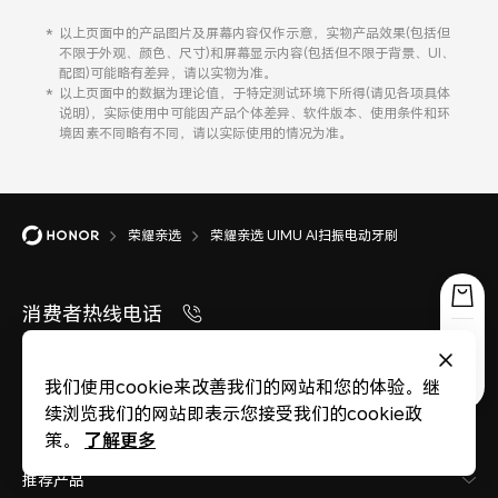
以上页面中的产品图片及屏幕内容仅作示意，实物产品效果(包括但
不限于外观、颜色、尺寸)和屏幕显示内容(包括但不限于背景、UI、
配图)可能略有差异，请以实物为准。
以上页面中的数据为理论值，于特定测试环境下所得(请见各项具体
说明)，实际使用中可能因产品个体差异、软件版本、使用条件和环
境因素不同略有不同，请以实际使用的情况为准。
荣耀亲选
荣耀亲选 UIMU AI扫振电动牙刷
消费者热线电话
消费者服务热线 95030
我们使用cookie来改善我们的网站和您的体验。继
在线客服
续浏览我们的网站即表示您接受我们的cookie政
了解更多
策。
推荐产品