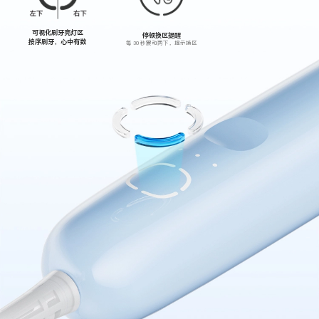
可视化刷牙亮灯区
停顿换区提醒
按序刷牙，心中有数
每 30 秒震动两下，提示换区