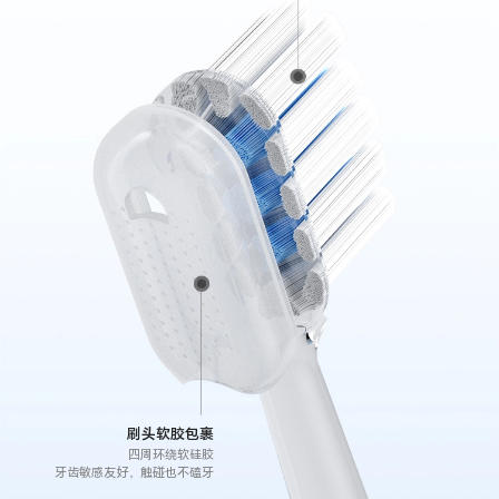
刷头软胶包裹
四周环绕软硅胶
牙齿敏感友好，触碰也不磕牙