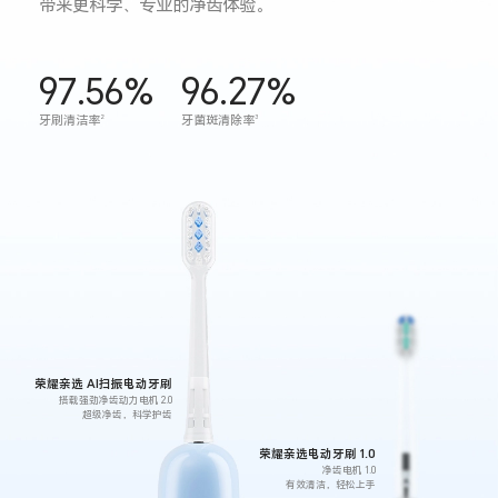
带来更科学、专业的净齿体验。
97.56%
96.27%
牙刷清洁率
牙菌斑清除率
2
3
荣耀亲选 AI扫振电动牙刷
搭载强劲净齿动力电机 2.0
超级净齿，科学护齿
荣耀亲选电动牙刷 1.0
净齿电机 1.0
有效清洁，轻松上手