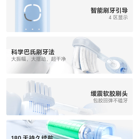
智能刷牙引导
4 区显示
科学巴氏刷牙法
大振幅，大摆动，超干净
缓震软胶刷头
包胶回弹不磕牙
180 天持久续航