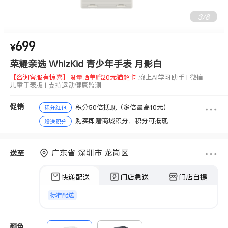
4
/
8
699
【咨询客服有惊喜】限量晒单赠20元猫超卡
腕上AI学习助手 | 微信
¥
儿童手表版 | 支持运动健康监测
荣耀亲选 WhizKid 青少年手表 月影白
【咨询客服有惊喜】限量晒单赠20元猫超卡
腕上AI学习助手 | 微信
儿童手表版 | 支持运动健康监测
促销
积分50倍抵现（多倍最高10元）
积分红包
购买即赠商城积分，积分可抵现
赠送积分
广东省 深圳市 龙岗区
送至
快递配送
门店急送
门店自提
标准配送
颜色