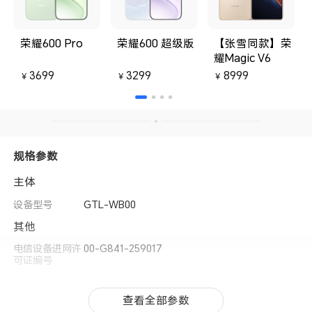
荣耀600 Pro
荣耀600 超级版
【张雪同款】荣
耀Magic V6
3699
3299
8999
￥
￥
￥
规格参数
主体
设备型号
GTL-WB00
其他
电信设备进网许
00-G841-259017
可证编号
查看全部参数
查看全部参数