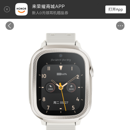
↵
来荣耀商城APP
打开App
新人0元领耳机赠品券