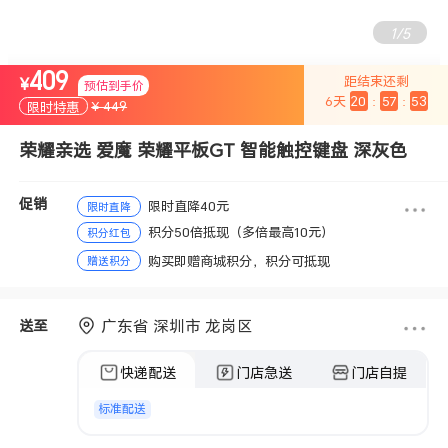
2
/
5
409
距结束还剩
¥
预估到手价
6
天
20
:
57
:
52
¥ 449
限时特惠
荣耀亲选 爱魔 荣耀平板GT 智能触控键盘 深灰色
促销
限时直降40元
限时直降
积分50倍抵现（多倍最高10元）
积分红包
购买即赠商城积分，积分可抵现
赠送积分
广东省 深圳市 龙岗区
送至
快递配送
门店急送
门店自提
标准配送