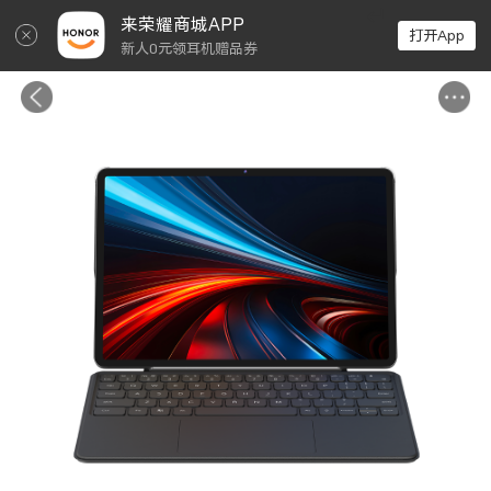
↵
来荣耀商城APP
打开App
新人0元领耳机赠品券