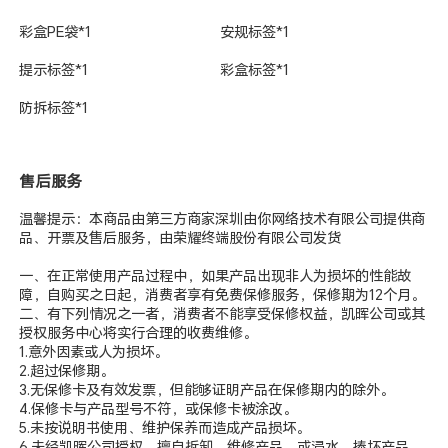
彩盒PE袋*1
安规标签*1
提示标签*1
彩盒标签*1
防拆标签*1
售后服务
温馨提示：本商品由第三方商家深圳由你网络技术有限公司提供商
品、开票及售后服务，由荣耀终端股份有限公司发货
一、在正常使用产品过程中，如果产品出现非人为损坏的性能故
障，自购买之日起，消费者享有免费保修服务，保修期为12个月。
二、有下列情况之一者，消费者不能享受保修权益，凯晖公司或其
授权服务中心将实行合理的收费维修。
1.意外因素或人为损坏。
2.超过保修期。
3.无保修卡及有效发票，但能够证明产品在保修期内的除外。
4.保修卡与产品型号不符，或保修卡被涂改。
5.未按说明书使用、维护保养而造成产品损坏。
6.未经凯晖公司授权，擅自拆卸、维修产品，或浸水、捧坏产品。