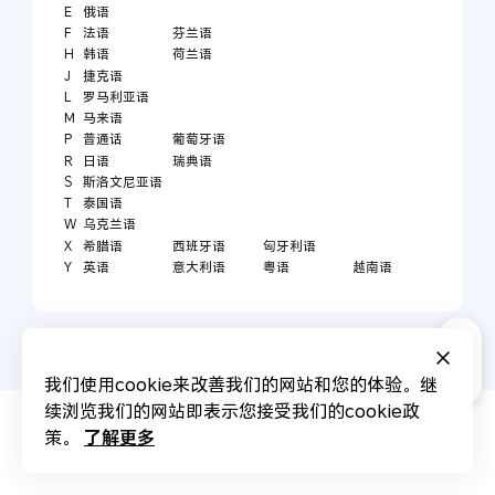
E
俄语
F
法语
芬兰语
H
韩语
荷兰语
J
捷克语
L
罗马利亚语
M
马来语
P
普通话
葡萄牙语
R
日语
瑞典语
S
斯洛文尼亚语
T
泰国语
W
乌克兰语
X
希腊语
西班牙语
匈牙利语
Y
英语
意大利语
粤语
越南语
我们使用cookie来改善我们的网站和您的体验。继
续浏览我们的网站即表示您接受我们的cookie政
了解更多
策。