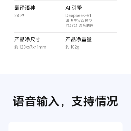
翻译语种
AI 引擎
28 种
DeepSeek-R1
讯飞星火双模型
YOYO 语音助理
产品净尺寸
产品净重量
约 123x67x41mm
约 102g
语音输入，支持情况