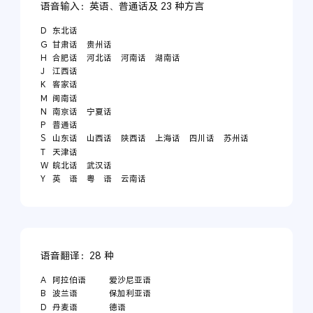
语音输入：英语、普通话及 23 种方言
D
东北话
G
甘肃话
贵州话
H
合肥话
河北话
河南话
湖南话
J
江西话
K
客家话
M
闽南话
N
南京话
宁夏话
P
普通话
S
山东话
山西话
陕西话
上海话
四川话
苏州话
T
天津话
W
皖北话
武汉话
Y
英 语
粤 语
云南话
语音翻译：28 种
A
阿拉伯语
爱沙尼亚语
B
波兰语
保加利亚语
D
丹麦语
德语