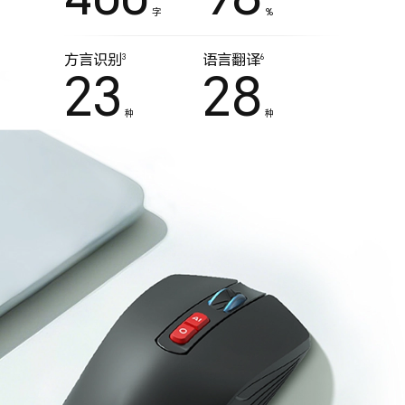
字
%
方言识别
语言翻译
3
6
23
28
种
种