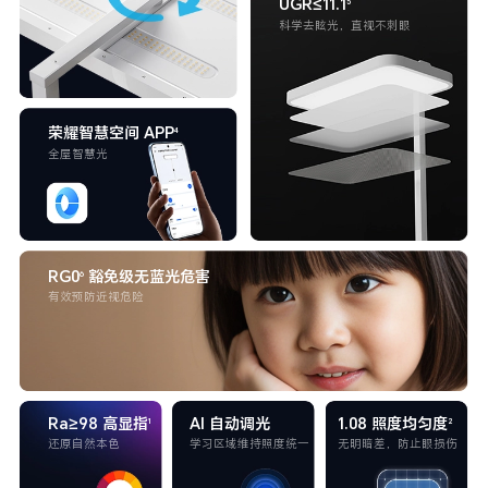
UGR≤11.1
5
科学去眩光，直视不刺眼
荣耀智慧空间 APP
4
全屋智慧光
RG0
豁免级无蓝光危害
6
有效预防近视危险
Ra≥98 高显指
AI 自动调光
1.08 照度均匀度
1
2
还原自然本色
学习区域维持照度统一
无明暗差，防止眼损伤