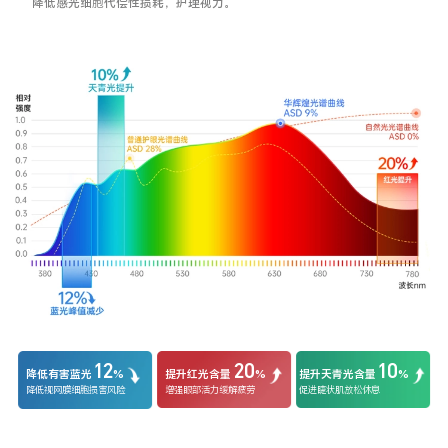
降低感光细胞代偿性损耗，护理视力。
12
20
10
降低有害蓝光
%
提升红光含量
%
提升天青光含量
%
降低视网膜细胞损害风险
增强眼部活力缓解疲劳
促进睫状肌放松休息