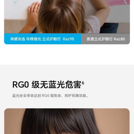
RG0 级无蓝光危害
6
蓝光安全等级达到 RG0 豁免级，呵护稚嫩双眼。