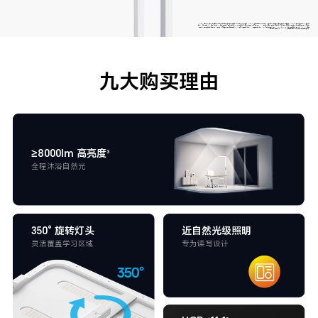
1.Ra≥98 高显指：测试结果来自华辉煌光学实验室实测，测试说明：华辉煌光 立式护眼灯 Pro 在 Max 亮度情况下，持续点亮 1 小时后，在积分球设备中测试，显色指数 CRI（Ra）测试误差为士 1， 饱和红
色 R9、饱和蓝色 R12、色彩饱和度 Rg、色彩逼真度 Rf 测试误差为 +3，不同设备存在差异，展示数据仅供参考。
2.1.08 照度均匀度：照度均匀度指有效工作区域内的最大照度与最小照度的比值，均匀度越
接近 1，表示照度分布差异越小，照度、均匀度测试环境房间层高 2.7m，天花板反射率约为 80% 墙面反射率约为 50%， 灯具单边距离墙面 300mm，在 750mm 高水平面的中心区域（300x500mm的圆
角矩形）总区域（500x700mm 的圆角矩形）由华辉煌光学实验室测试。
九大购买理由
≥8000lm 高亮度
3
全程沐浴自然光
350° 旋转灯头
近自然光级照明
灵活覆盖学习区域
专为读写设计