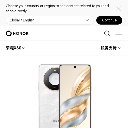
Choose your country or region to see content related to you and
shop directly.
Global / English
Continue
荣耀X60
服务支持