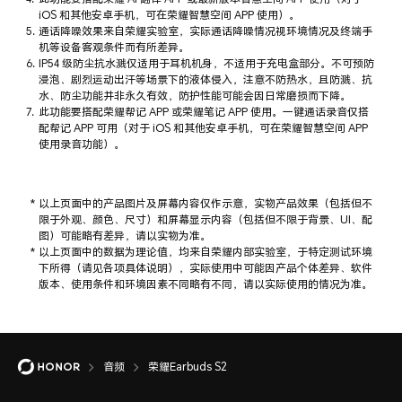
iOS 和其他安卓手机，可在荣耀智慧空间 APP 使用）。
通话降噪效果来自荣耀实验室，实际通话降噪情况视环境情况及终端手
机等设备客观条件而有所差异。
IP54 级防尘抗水溅仅适用于耳机机身，不适用于充电盒部分。不可预防
浸泡、剧烈运动出汗等场景下的液体侵入，注意不防热水，且防溅、抗
水、防尘功能并非永久有效，防护性能可能会因日常磨损而下降。
此功能要搭配荣耀帮记 APP 或荣耀笔记 APP 使用。一键通话录音仅搭
配帮记 APP 可用（对于 iOS 和其他安卓手机，可在荣耀智慧空间 APP
使用录音功能）。
以上页面中的产品图片及屏幕内容仅作示意，实物产品效果（包括但不
限于外观、颜色、尺寸）和屏幕显示内容（包括但不限于背景、UI、配
图）可能略有差异，请以实物为准。
以上页面中的数据为理论值，均来自荣耀内部实验室，于特定测试环境
下所得（请见各项具体说明），实际使用中可能因产品个体差异、软件
版本、使用条件和环境因素不同略有不同，请以实际使用的情况为准。
音频
荣耀Earbuds S2