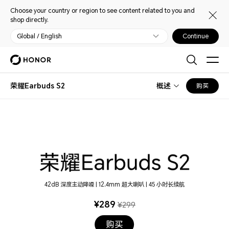
Choose your country or region to see content related to you and
shop directly.
Global / English
Continue
荣耀Earbuds S2
概述
购买
荣耀Earbuds S2
42dB 深度主动降噪 | 12.4mm 超大喇叭 | 45 小时长续航
¥289
¥299
购买