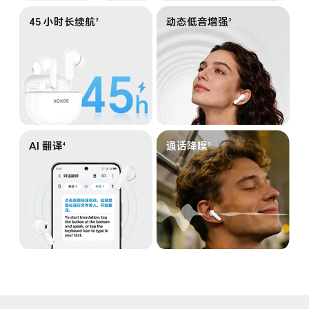
45 小时长续航
动态低音增强
2
3
AI 翻译
通话降噪
4
5