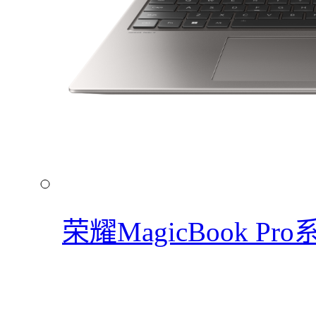
荣耀MagicBook Pro