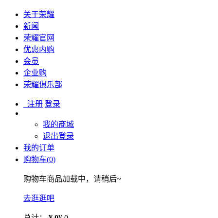
关于荣耀
新闻
荣耀官网
优惠内购
会员
企业购
荣耀俱乐部
注册
登录
我的商城
退出登录
我的订单
购物车(
0
)
购物车商品加载中，请稍后~
去逛逛吧
总计：
¥ 0
¥ 0