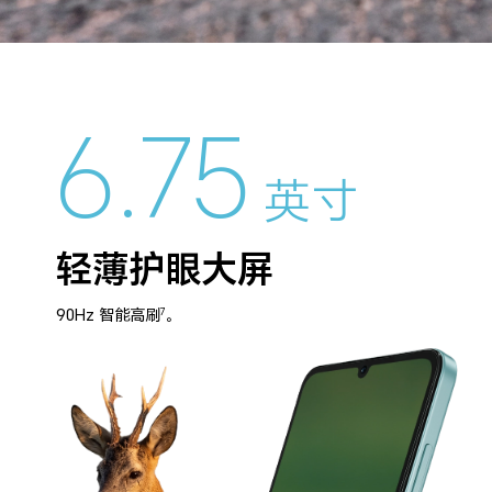
6.75
英寸
轻薄护眼大屏
90Hz 智能高刷
。
7