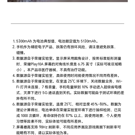
5300mAh 为电池典型值，电池额定值为
5130mAh。
手机作为精密电子产品，跌落仍有损坏风险，请注意避免跌落、
碰撞。
数据源自于荣耀实验室。显示屏采用圆角设计，按照标准矩形测量
时，荣耀Play10A 屏幕的对角线长度是 6.75 英寸（实际可视区域略
小）。本产品非医疗器械，不具有治疗
功能。
数据源自于荣耀实验室，具体使用时间视使用情况不同而有
差异。
数据源自于荣耀实验室。在室温 25℃ 环境下，关闭数据业务，Wi-
Fi 打开未连接，7 格音量，手机电量掉到 10% 手动进入超级省电模
式，灭屏下进行 5G 通话直到关机。实际数据可能由于测试环境的差
异有所
不同。
数据源自于荣耀实验室。温度 25℃，相对湿度 45%-80%。数据为
理论计算得出，电池单体在荣耀实验室环境下进行抽样检测，已完
成 1000 次循环，寿命保持仍在 87% 以上，因使用场景、个人使用
习惯等因素不同，实际体验可能有所
差异。
屏幕最高支持 90Hz 刷新率，不同应用界面及游戏画面下刷新率可
能略有不同，请以实际体验
为准。