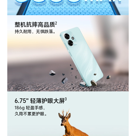
整机抗摔高品质
2
持久耐用，无惧跌落。
6.75'' 轻薄护眼大屏
3
186g 轻盈手感，
久用不累更护眼。