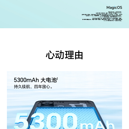
*图片仅供参考，请以实物为准。
*数据来自荣耀实验室。温度 25 摄氏度，相对湿度 45%-80%。
数据为理论计算得出，电池单体在荣耀实验室环境下进行抽样检测，已完成 1000 次循环，寿命保
持仍在 87% 以上，因使用场景、个人使用习惯等因素不同，实际体验可能有所差异。
*5300mAh 为电池典型值，电池额定容量为 5130mAh。
*手机作为精密电子产品，跌落仍有损坏风险，请注意避免跌落、碰撞。
*显示屏采用圆角设计，按照标准矩形测量时，屏幕的对角线长度是 6.75 英寸（实际可视区域略
小)。本产品非医疗器械，不具有治疗功能。
心动理由
5300mAh 大电池
1
持久续航，四年放心。