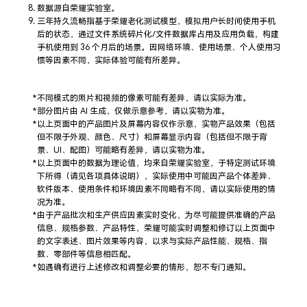
数据源自荣耀实
验室。
三年持久流畅指基于荣耀老化测试模型，模拟用户长时间使用手机
后的状态，通过文件系统碎片化/文件数据库占用及应用负载，构建
手机使用到 36 个月后的场景。因网络环境、使用场景、个人使用习
惯等因素不同，实际体验可能有所
差异。
不同模式的照片和视频的像素可能有差异，请以实际
为准。
部分图片由 AI 生成，仅做示意参考，请以实物
为准。
以上页面中的产品图片及屏幕内容仅作示意，实物产品效果（包括
但不限于外观、颜色、尺寸）和屏幕显示内容（包括但不限于背
景、UI、配图）可能略有差异，请以实物
为准。
以上页面中的数据为理论值，均来自荣耀实验室，于特定测试环境
下所得（请见各项具体说明），实际使用中可能因产品个体差异、
软件版本、使用条件和环境因素不同略有不同，请以实际使用的情
况
为准。
由于产品批次和生产供应因素实时变化，为尽可能提供准确的产品
信息、规格参数、产品特性，荣耀可能实时调整和修订以上页面中
的文字表述、图片效果等内容，以求与实际产品性能、规格、指
数、零部件等信息相
匹配。
如遇确有进行上述修改和调整必要的情形，恕不专门
通知。