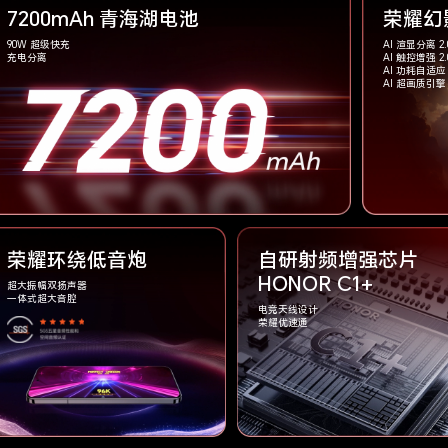
7200mAh 青海湖电池
荣耀幻
90W 超级快充
AI 渲显分离 2.
充电分离
AI 触控增强 2.
AI 功耗自适应 
AI 超画质引擎 
荣耀环绕低音炮
自研射频增强芯片
HONOR C1+
超大振幅双扬声器
一体式超大音腔
电竞天线设计
荣耀优速通