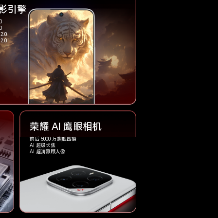
影引擎
0
0
2.0
2.0
荣耀 AI 鹰眼相机
前后 5000 万旗舰四摄
AI 超级长焦
AI 超清雅顾人像