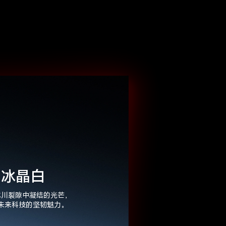
冰晶白
冰川裂隙中凝结的光芒，
未来科技的坚韧魅力。