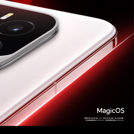
*画面示意产品为荣耀GT Pro。图片为广告创意，请以实物为准。
*电池容量典型值为 7200mAh，电池容量额定值为 7030mAh。