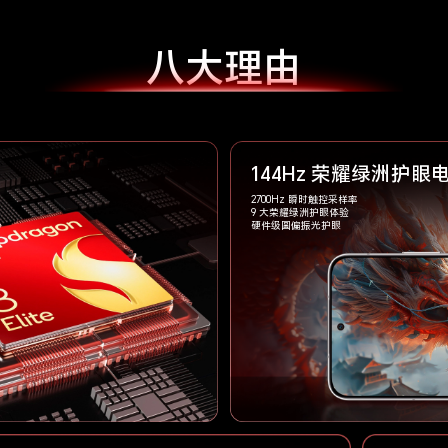
八大理由
144Hz 荣耀绿洲护眼
2700Hz 瞬时触控采样率
9 大荣耀绿洲护眼体验
硬件级圆偏振光护眼