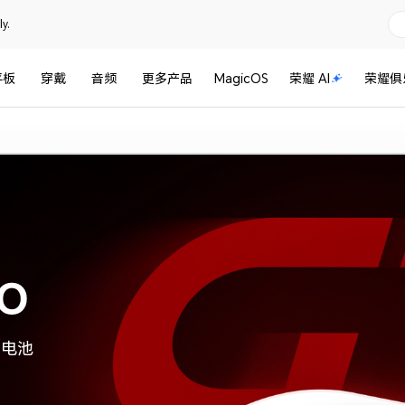
y.
平板
穿戴
音频
更多产品
MagicOS
荣耀 AI
荣耀俱
湖电池