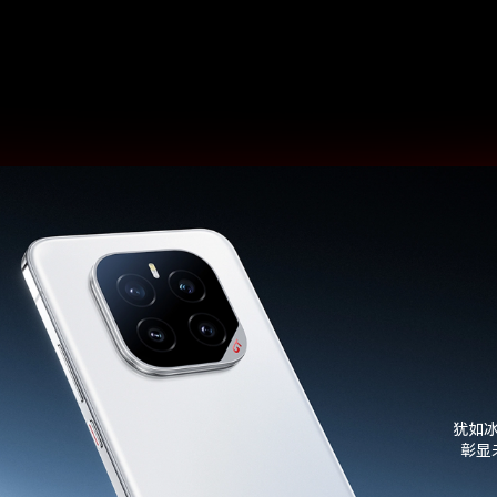
犹如
彰显