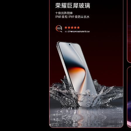
荣耀巨犀玻璃
十倍抗跌耐摔
IP68 级和 IP69 级防尘抗水
SGS 多场景金标五星抗跌耐摔认证