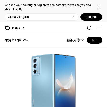
Choose your country or region to see content related to you and
shop directly.
Global / English
Continue
荣耀Magic Vs2
服务支持
购买