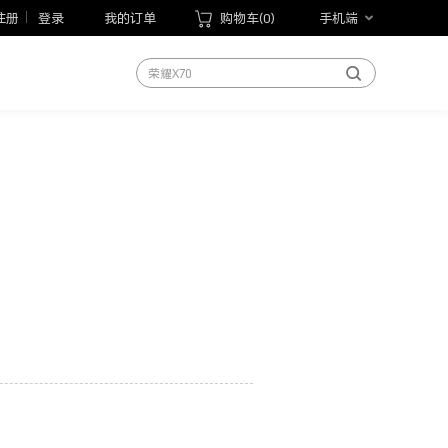
荣耀600系列
注册
登录
我的订单
购物车(
0
)
手机端
荣耀Magic8系列
荣耀X70
荣耀Play10T
荣耀Magic V Flip2
荣耀手表5 Pro
荣耀WIN游戏本
荣耀MagicBook Pro 14 2026
荣耀平板20
手机
笔记本
平板
手表
手环
以旧换新