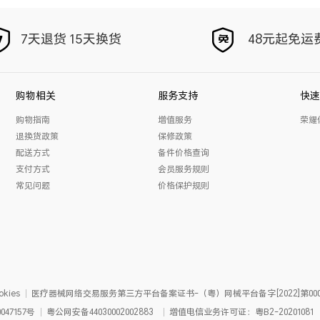
7天退货 15天换货
48元起免运
购物相关
服务支持
快速
购物指南
增值服务
荣耀
退换货政策
保修政策
配送方式
备件价格查询
支付方式
会员服务规则
常见问题
价格保护规则
kies
医疗器械网络交易服务第三方平台备案证书-（粤）网械平台备字[2022]第000
047157号
粤公网安备
44030002002883
增值电信业务许可证：粤B2-20201081