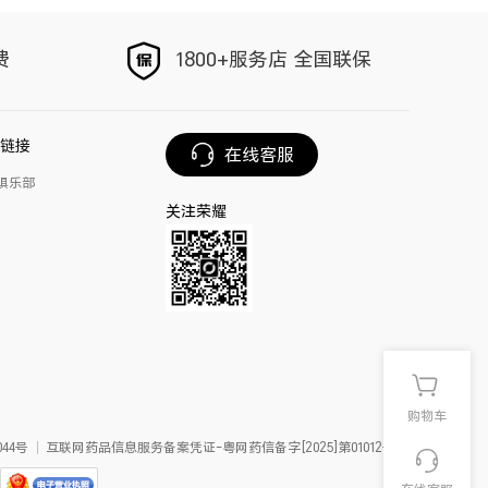
手写笔
荣耀Magic V6
费
1800+服务店 全国联保
链接
在线客服
俱乐部
关注荣耀
购物车
44号
互联网药品信息服务备案凭证-粤网药信备字[2025]第01012号