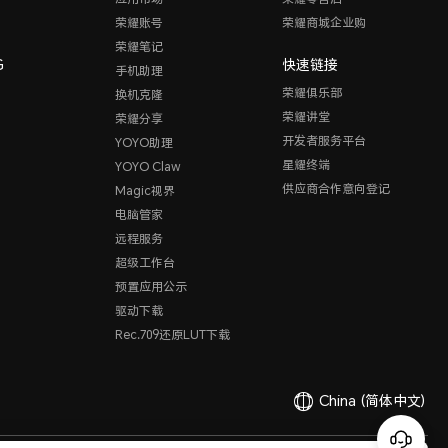
荣耀账号
荣耀商城企业购
荣耀笔记
G
快速链接
手机助理
荣耀俱乐部
换机克隆
荣耀讲堂
荣耀分享
开发者服务平台
YOYO助理
星耀终端
YOYO Claw
供应商合作意向登记
Magic视界
电脑管家
远程服务
超级工作台
预置应用公示
驱动下载
Rec.709还原LUT下载
China
(简体中文)