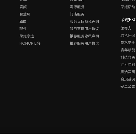
音频
寄修服务
荣耀活动
智慧屏
门店服务
荣耀ES
路由
服务支持隐私声明
领导力
配件
服务支持用户协议
绿色环保
荣耀亲选
推荐服务隐私声明
隐私安全
HONOR Life
推荐服务用户协议
青年赋能
科技向善
行为准则
廉洁声明
合规基调
安全公告