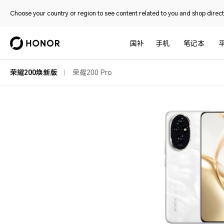
Choose your country or region to see content related to you and shop directl
国补
手机
笔记本
荣耀200焕新版
荣耀200 Pro