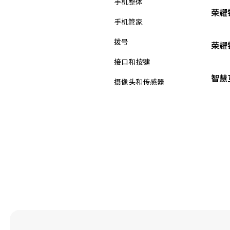
手机整体
荣耀
手机管家
拨号
荣耀
接口和按键
智慧
摄像头和传感器
新机入手
无线和网络
智能辅助
桌面
电池与充电
相机
第三方应用