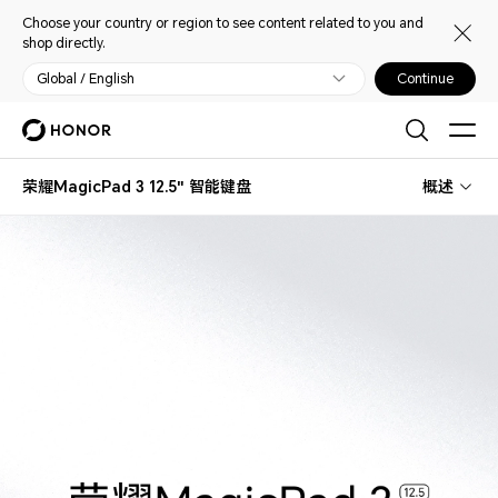
Choose your country or region to see content related to you and
shop directly.
Global / English
Continue
荣耀MagicPad 3 12.5" 智能键盘
概述
荣耀MagicPad 3 12.5″ 智能键盘