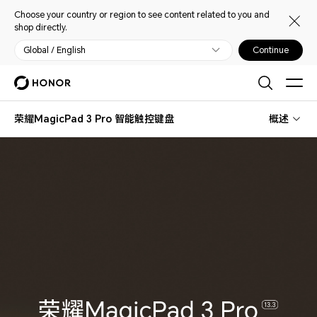
Choose your country or region to see content related to you and
shop directly.
Global / English
Continue
荣耀MagicPad 3 Pro 智能触控键盘
概述