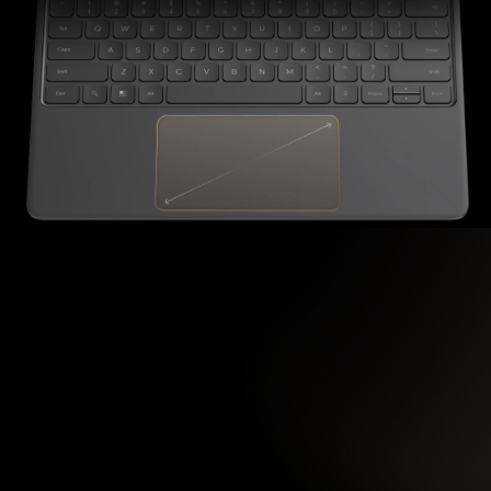
全新
高键程
2
6 排键布局
1.6mm