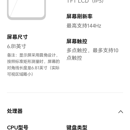
宽度
重量
75.8mm
约1
备注
置、
同可