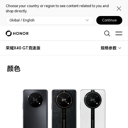
Choose your country or region to see content related to you and
shop directly.
Global / English
Continue
荣耀X40 GT竞速版
规格参数
颜色