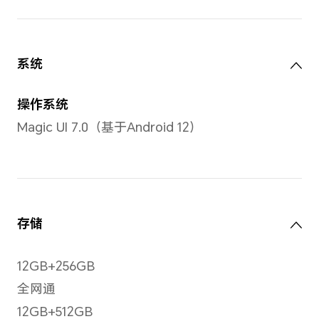
TFT
屏幕
最高
屏幕尺寸
屏幕
6.81英寸
多点
备注：显示屏采用圆角设计，
点触
按照标准矩形测量时，屏幕的
对角线长度是6.81英寸（实际
可视区域略小）