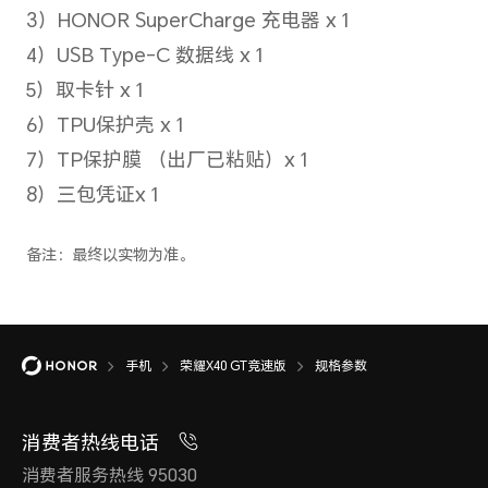
5G网络制式副卡
移动5G（NR）/联通5G（NR）/
电5G（NR）
备注：*5G网络使用，需要根据运营商
况确定是否支持。
4G网络制式主卡
手机
荣耀X40 GT竞速版
规格参数
移动/联通/电信/广电（TD-LTE/L
备注：*4G网络使用，需要根据运营商
消费者热线电话
况确定是否支持。
消费者服务热线 95030