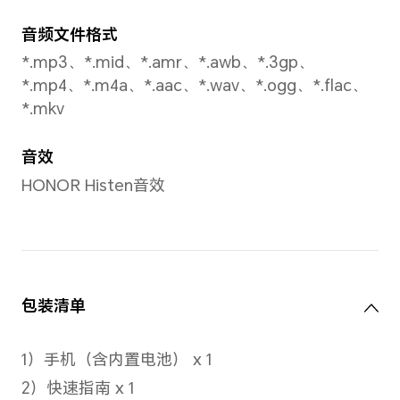
备注：
*卡槽1、2可以任意切换为默认移动数
*如果两张都是电信卡，副卡（非默认
信VoLTE业务，才能同时使用电信双卡
*实际网络使用，需要根据运营商网络
是否支持。
5G网络制式主卡
移动5G（NR）/联通5G（NR）/
电5G（NR）
备注：*5G网络使用，需要根据运营商
况确定是否支持。