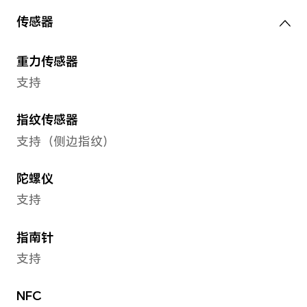
电池类型
锂聚合物电池
有线快充
手机支持最大11V/6A超级快充
备注：实际充电功率会随不同场景智能
有线充电
荣耀66W超级快充充电器