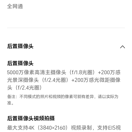
处理器
CPU型号
键盘
骁龙888
手势
导航
CPU核数