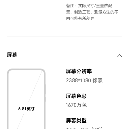
幻夜黑
,
竞速黑
,
尺寸与重量
长度
厚度
166.1mm
8.4