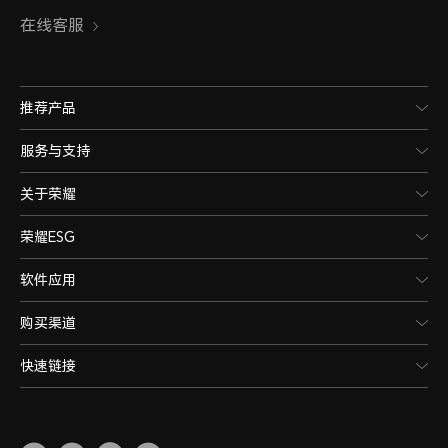
在线客服
4G网络制式副卡
移动/联通/电信/广电（TD-LTE/L
推荐产品
备注：*4G网络使用，需要根据运营商
服务与支持
况确定是否支持。
关于荣耀
荣耀ESG
3G网络制式主卡
软件应用
联通3G（WCDMA）/电信3G（C
购买渠道
快速链接
3G网络制式副卡
联通3G（WCDMA）