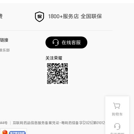
以旧换新
手写笔
费
1800+服务店 全国联保
荣耀Magic V6
链接
在线客服
俱乐部
关注荣耀
购物车
44号
互联网药品信息服务备案凭证-粤网药信备字[2025]第01012号