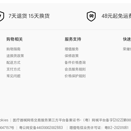
7天退货 15天换货
48元起免运
购物相关
服务支持
快速
购物指南
增值服务
荣耀
退换货政策
保修政策
配送方式
备件价格查询
支付方式
会员服务规则
常见问题
价格保护规则
kies
医疗器械网络交易服务第三方平台备案证书-（粤）网械平台备字[2022]第000
047157号
粤公网安备
44030002002883
增值电信业务许可证：粤B2-20201081