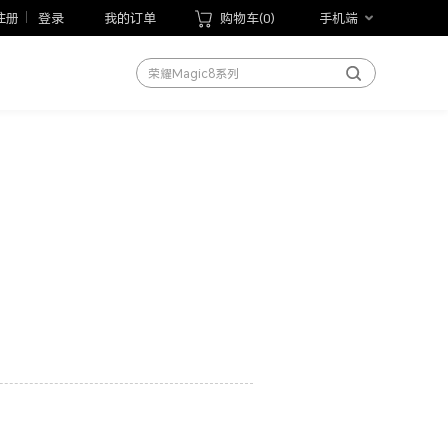
荣耀Magic V6
注册
登录
我的订单
购物车(
0
)
手机端
荣耀600系列
荣耀Magic8系列
荣耀X70
荣耀Play10T
荣耀Magic V Flip2
荣耀手表5 Pro
荣耀WIN游戏本
荣耀MagicBook Pro 14 2026
荣耀平板20
手机
笔记本
平板
手表
手环