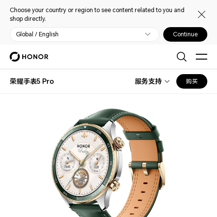
Choose your country or region to see content related to you and
shop directly.
Global / English
Continue
荣耀手表5 Pro
服务支持
购买