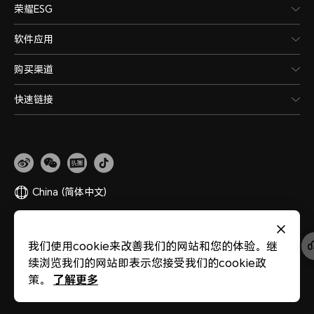
荣耀ESG
软件应用
购买渠道
快速链接
China
(简体中文)
网站地图
隐私政策
使用条款
关于cookies
法律信息
除名查询
我们使用cookie来改善我们的网站和您的体验。继
版权所有 © 荣耀终端股份有限公司 2020-2026 保留一切权利。
粤公网安备
续浏览我们的网站即表示您接受我们的cookie政
44030002002883
粤ICP备20047157号
医疗器械网络交易服务第三方平台备案
了解更多
策。