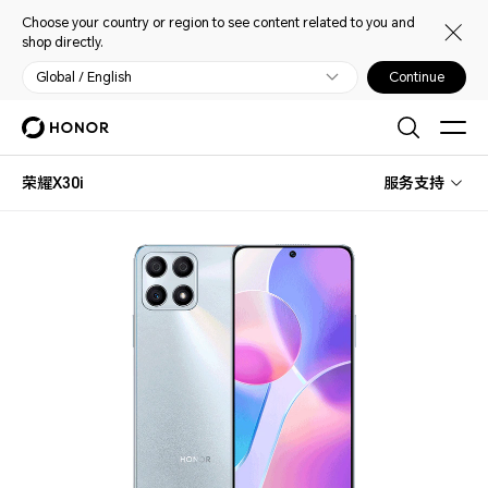
Choose your country or region to see content related to you and
shop directly.
Global / English
Continue
荣耀X30i
服务支持