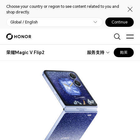
Choose your country or region to see content related to you and
shop directly.
Global / English
Continue
荣耀Magic V Flip2
服务支持
购买