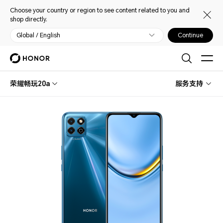
Choose your country or region to see content related to you and
shop directly.
Global / English
Continue
荣耀畅玩20a
服务支持