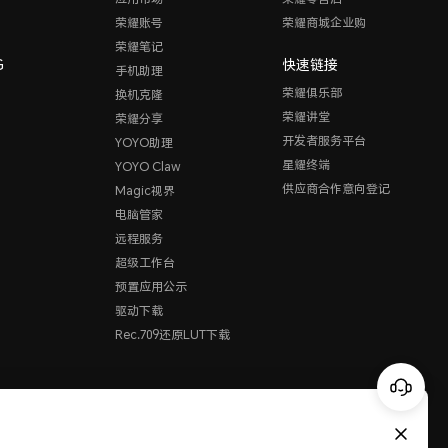
荣耀账号
荣耀商城企业购
荣耀笔记
G
快速链接
手机助理
荣耀俱乐部
换机克隆
荣耀讲堂
荣耀分享
开发者服务平台
YOYO助理
星耀终端
YOYO Claw
供应商合作意向登记
Magic视界
电脑管家
远程服务
超级工作台
预置应用公示
驱动下载
Rec.709还原LUT下载
China
(简体中文)