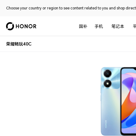
Choose your country or region to see content related to you and shop directl
国补
手机
笔记本
荣耀畅玩40C