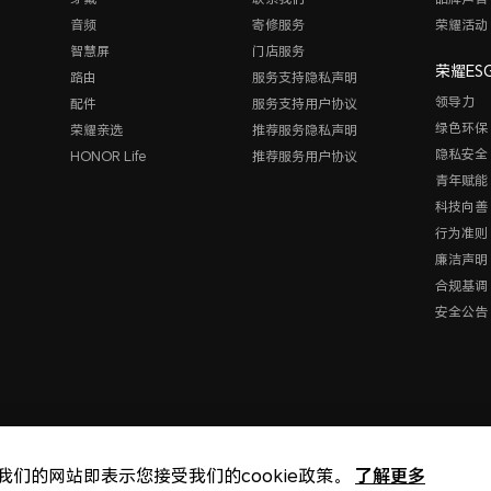
音频
寄修服务
荣耀活动
智慧屏
门店服务
荣耀ES
路由
服务支持隐私声明
领导力
配件
服务支持用户协议
绿色环保
荣耀亲选
推荐服务隐私声明
隐私安全
HONOR Life
推荐服务用户协议
青年赋能
科技向善
行为准则
廉洁声明
合规基调
安全公告
了解更多
我们的网站即表示您接受我们的cookie政策。