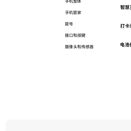
手机整体
智慧
手机管家
拨号
打卡
接口和按键
电池
摄像头和传感器
新机入手
无线和网络
智能辅助
桌面
电池与充电
相机
第三方应用