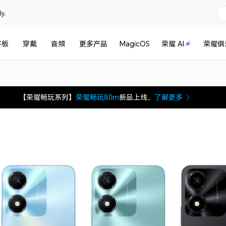
y.
平板
穿戴
音频
更多产品
MagicOS
荣耀 AI
荣耀俱
【荣耀畅玩系列】
荣耀畅玩80m
新品上线，
了解更多