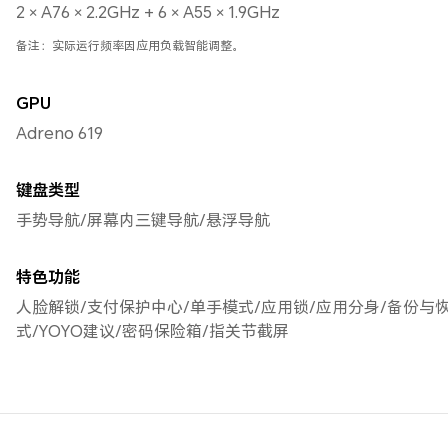
2 × A76 × 2.2GHz + 6 × A55 × 1.9GHz
备注：实际运行频率因应用负载智能调整。
GPU
Adreno 619
键盘类型
手势导航/屏幕内三键导航/悬浮导航
特色功能
人脸解锁/支付保护中心/单手模式/应用锁/应用分身/备份与
式/YOYO建议/密码保险箱/指关节截屏