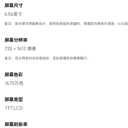
屏幕尺寸
6.56英寸
备注：显示屏采用圆角设计，按照标准矩形测量时，屏幕的对角线长度是：6.56
屏幕分辨率
720 × 1612 像素
备注：该分辨率对应标准矩形，实际屏幕有效像素略少。
屏幕色彩
1670万色
屏幕类型
TFTLCD
屏幕刷新率