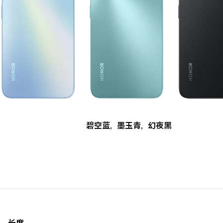
碧空蓝
,
墨玉青
,
幻夜黑
长度