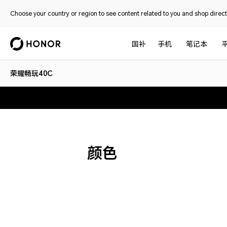
Choose your country or region to see content related to you and shop directl
国补
手机
笔记本
荣耀畅玩40C
颜色