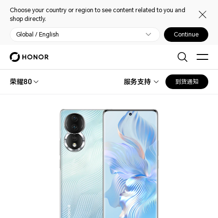
Choose your country or region to see content related to you and
shop directly.
Global / English
Continue
荣耀80
服务支持
到货通知