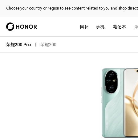
Choose your country or region to see content related to you and shop directl
国补
手机
笔记本
荣耀200 Pro
荣耀200