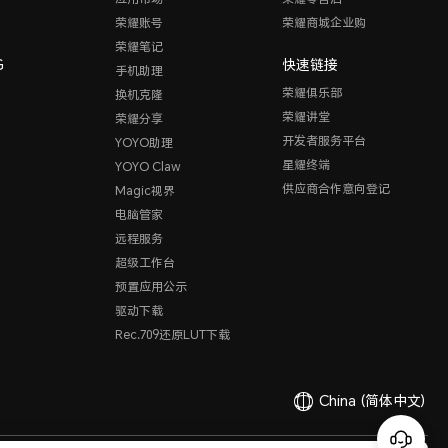
荣耀账号
荣耀商城企业购
荣耀笔记
G
快速链接
手机助理
荣耀俱乐部
换机克隆
荣耀讲堂
荣耀分享
开发者服务平台
YOYO助理
星耀终端
YOYO Claw
供应商合作意向登记
Magic视界
电脑管家
远程服务
超级工作台
预置应用公示
驱动下载
Rec.709还原LUT下载
China
(简体中文)