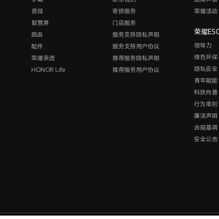
音频
寄修服务
荣耀活动
智慧屏
门店服务
荣耀ES
路由
服务支持隐私声明
领导力
配件
服务支持用户协议
绿色环保
荣耀亲选
推荐服务隐私声明
隐私安全
HONOR Life
推荐服务用户协议
青年赋能
科技向善
行为准则
廉洁声明
合规基调
安全公告