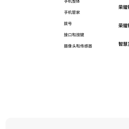
手机整体
荣耀
手机管家
拨号
荣耀
接口和按键
智慧
摄像头和传感器
新机入手
无线和网络
智能辅助
桌面
电池与充电
相机
第三方应用