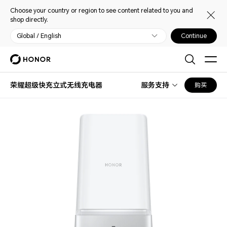
Choose your country or region to see content related to you and
shop directly.
Global / English
Continue
荣耀超级快充立式无线充电器
服务支持
购买