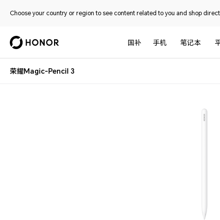
Choose your country or region to see content related to you and shop directl
国补
手机
笔记本
荣耀Magic-Pencil 3