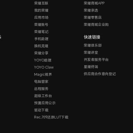
荣耀互联
荣耀商城APP
我的荣耀
荣耀亲选
应用市场
荣耀零售店
荣耀账号
荣耀商城企业购
荣耀笔记
G
快速链接
手机助理
荣耀俱乐部
换机克隆
荣耀讲堂
荣耀分享
开发者服务平台
YOYO助理
星耀终端
YOYO Claw
供应商合作意向登记
Magic视界
电脑管家
远程服务
超级工作台
预置应用公示
驱动下载
Rec.709还原LUT下载