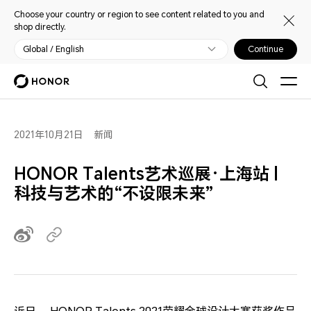
Choose your country or region to see content related to you and
shop directly.
Global / English
Continue
2021年10月21日
新闻
HONOR Talents艺术巡展·上海站 |
科技与艺术的“不设限未来”