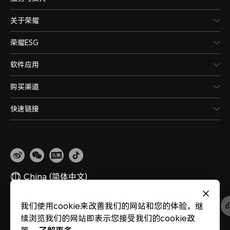
关于荣耀
荣耀ESG
软件应用
购买渠道
快速链接
China
(简体中文)
我们使用cookie来改善我们的网站和您的体验。继
网站地图
隐私政策
使用条款
关于cookies
法律信息
除名查询
续浏览我们的网站即表示您接受我们的cookie政
版权所有 © 荣耀终端股份有限公司 2020-2026 保留一切权利。
粤公网安备
44030002002883
粤ICP备20047157号