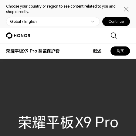
Choose your country or region to see content related to you and
shop directly.
Global / English
Continue
荣耀平板X9 Pro 翻盖保护套
概述
购买