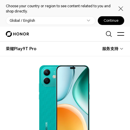
Choose your country or region to see content related to you and
shop directly.
Global / English
Continue
荣耀Play9T Pro
服务支持