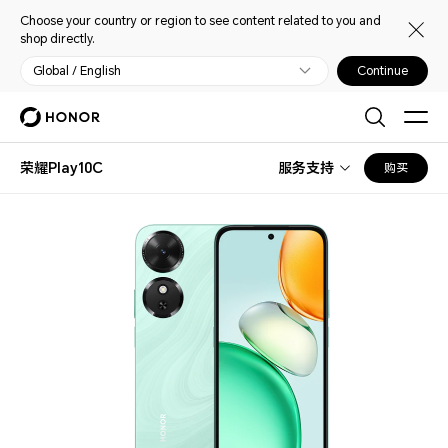
Choose your country or region to see content related to you and
shop directly.
Global / English
Continue
荣耀Play10C
服务支持
购买