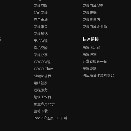
荣耀互联
荣耀商城APP
我的荣耀
荣耀亲选
应用市场
荣耀零售店
荣耀账号
荣耀商城企业购
荣耀笔记
G
快速链接
手机助理
荣耀俱乐部
换机克隆
荣耀讲堂
荣耀分享
开发者服务平台
YOYO助理
星耀终端
YOYO Claw
供应商合作意向登记
Magic视界
电脑管家
远程服务
超级工作台
预置应用公示
驱动下载
Rec.709还原LUT下载