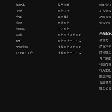
笔记本
收费标准
新闻资讯
平板
服务进度
加入荣耀
穿戴
联系我们
品牌声音
音频
寄修服务
荣耀活动
智慧屏
门店服务
荣耀ES
路由
服务支持隐私声明
领导力
配件
服务支持用户协议
绿色环保
荣耀亲选
推荐服务隐私声明
隐私安全
HONOR Life
推荐服务用户协议
青年赋能
科技向善
行为准则
廉洁声明
合规基调
安全公告