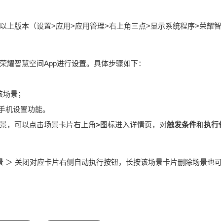
00及以上版本（设置>应用>应用管理>右上角三点>显示系统程序>荣
荣耀智慧空间App进行设置。具体步骤如下：
该场景；
床手机设置功能。
景，可以点击场景卡片右上角
>
图标进入详情页，对
触发条件
和
执行
场景 ＞ 关闭对应卡片右侧自动执行按钮，长按该场景卡片删除场景也