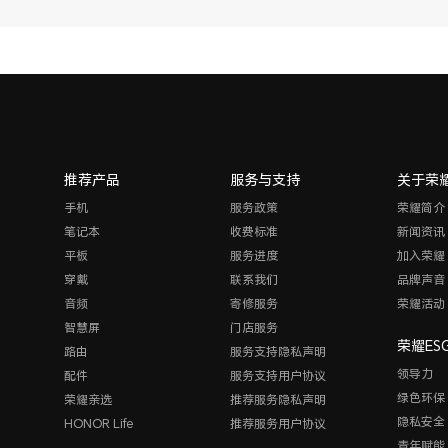
推荐产品
服务与支持
关于荣
手机
服务政策
荣耀简介
笔记本
收费标准
新闻资讯
平板
服务进度
加入荣耀
穿戴
联系我们
品牌声音
音频
寄修服务
荣耀活动
智慧屏
门店服务
荣耀ES
路由
服务支持隐私声明
领导力
配件
服务支持用户协议
绿色环保
荣耀亲选
推荐服务隐私声明
隐私安全
HONOR Life
推荐服务用户协议
青年赋能