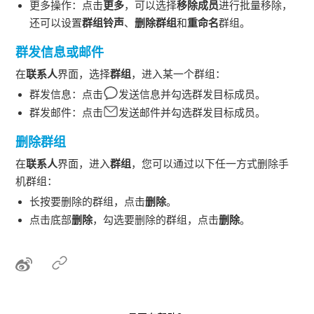
更多操作：点击
更多
，可以选择
移除成员
进行批量移除，
还可以设置
群组铃声
、
删除群组
和
重命名
群组。
群发信息或邮件
在
联系人
界面，选择
群组
，进入某一个群组：
群发信息：点击
发送信息并勾选群发目标成员。
群发邮件：点击
发送邮件并勾选群发目标成员。
删除群组
在
联系人
界面，进入
群组
，您可以通过以下任一方式删除手
机群组：
长按要删除的群组，点击
删除
。
点击底部
删除
，勾选要删除的群组，点击
删除
。