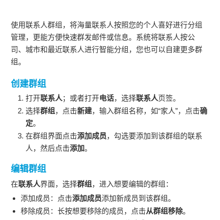
使用联系人群组，将海量联系人按照您的个人喜好进行分组
管理，更能方便快速群发邮件或信息。系统将联系人按公
司、城市和最近联系人进行智能分组，您也可以自建更多群
组。
创建群组
打开
联系人
；或者打开
电话
，选择
联系人
页签。
选择
群组
，点击
新建
，输入群组名称，如“家人”，点击
确
定
。
在群组界面点击
添加成员
，勾选要添加到该群组的联系
人，然后点击
添加
。
编辑群组
在
联系人
界面，选择
群组
，进入想要编辑的群组：
添加成员：点击
添加成员
添加新成员到该群组。
移除成员：长按想要移除的成员，点击
从群组移除
。